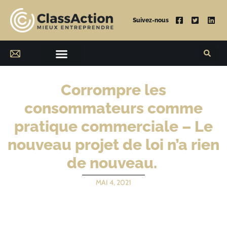
Suivez-nous
Corrompre les
consommateurs comme
pratique commerciale – Le
nouveau projet de loi n’a rien
de nouveau.
MAI 4, 2021