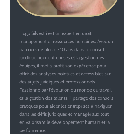
Hugo Silvestri est un expert en droit,
management et ressources humaines. Avec un
parcours de plus de 10 ans dans le conseil
juridique pour entreprises et la gestion des
équipes, il met à profit son expérience pour
offrir des analyses pointues et accessibles sur
des sujets juridiques et professionnels.
Passionné par l’évolution du monde du travail
et la gestion des talents, il partage des conseils
pratiques pour aider les entreprises à naviguer
dans les défis juridiques et managériaux tout
en valorisant le développement humain et la
performance.