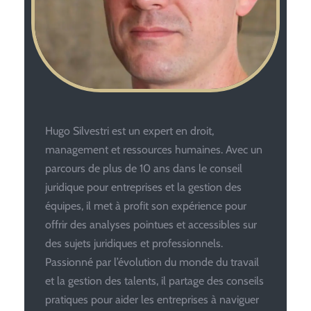
Hugo Silvestri est un expert en droit,
management et ressources humaines. Avec un
parcours de plus de 10 ans dans le conseil
juridique pour entreprises et la gestion des
équipes, il met à profit son expérience pour
offrir des analyses pointues et accessibles sur
des sujets juridiques et professionnels.
Passionné par l’évolution du monde du travail
et la gestion des talents, il partage des conseils
pratiques pour aider les entreprises à naviguer