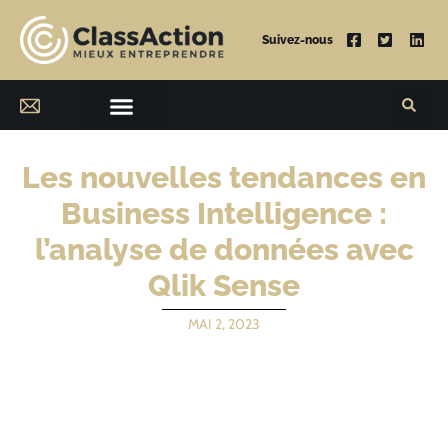
Suivez-nous
Les nouvelles tendances en
Business Intelligence :
l’analyse de données avec
Qlik Sense
MAI 2, 2023