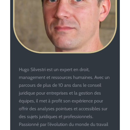
Hugo Silvestri est un expert en droit,
management et ressources humaines. Avec un
parcours de plus de 10 ans dans le conseil
juridique pour entreprises et la gestion des
équipes, il met à profit son expérience pour
offrir des analyses pointues et accessibles sur
des sujets juridiques et professionnels.
Passionné par l’évolution du monde du travail