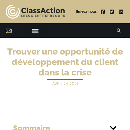
Suivez-nous
Trouver une opportunité de
développement du client
dans la crise
AVRIL 24, 2021
Sommaire