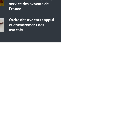
service des avocats de
France
Ordre des avocats : appui
et encadrement des
avocats