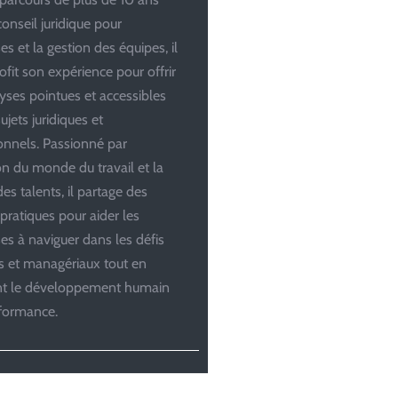
conseil juridique pour
es et la gestion des équipes, il
ofit son expérience pour offrir
yses pointues et accessibles
ujets juridiques et
onnels. Passionné par
ion du monde du travail et la
es talents, il partage des
 pratiques pour aider les
ses à naviguer dans les défis
es et managériaux tout en
ant le développement humain
rformance.