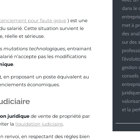
dans le 
entrepris
icenciement pour faute grave
) est une
met à pr
 salarié. Cette situation survient le
des anal
, réelle et sérieuse.
sur des s
es
mutations technologiques
, entrainant
professi
salarié n’accepte pas les modifications
l’évolut
mique
.
gestion d
conseils
t
, en proposant un poste équivalent au
entrepri
icenciements économiques.
juridiqu
udiciaire
valoris
et la pe
ion
juridique
de vente de propriété par
iter la
liquidation judiciaire
.
un renvoi, en respectant des règles bien