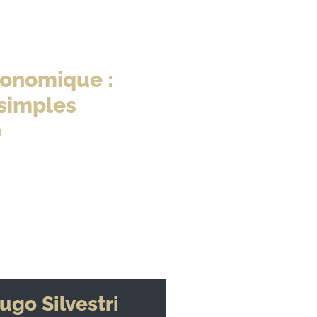
onomique :
 simples
1
ugo Silvestri