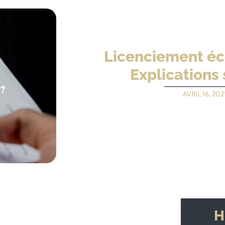
Licenciement éc
Explications
AVRIL 16, 202
H