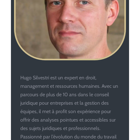
Hugo Silvestri est un expert en droit,
management et ressources humaines. Avec un
parcours de plus de 10 ans dans le conseil
juridique pour entreprises et la gestion des
équipes, il met à profit son expérience pour
offrir des analyses pointues et accessibles sur
des sujets juridiques et professionnels.
Passionné par l’évolution du monde du travail